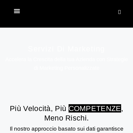
CHI SIAMO
Servizi Di Marketing
Accelera la Crescita della tua Azienda con Strategie
di Marketing Personalizzate
Più Velocità, Più
COMPETENZE
,
Meno Rischi.
Il nostro approccio basato sui dati garantisce